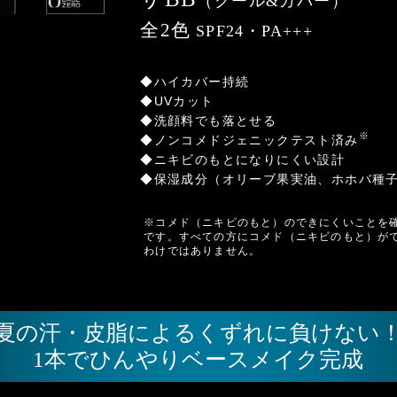
（クール&カバー）
全2色
SPF24・PA+++
◆ハイカバー持続
◆UVカット
◆洗顔料でも落とせる
※
◆ノンコメドジェニックテスト済み
◆ニキビのもとになりにくい設計
◆保湿成分（オリーブ果実油、ホホバ種
※コメド（ニキビのもと）のできにくいことを
です。すべての方にコメド（ニキビのもと）が
わけではありません。
夏の汗・皮脂によるくずれに負けない
1本でひんやりベースメイク完成