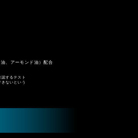
子油、アーモンド油）配合
確認するテスト
できないという
！