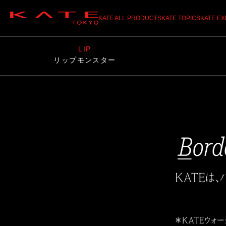
KATE ALL PRODUCTS
KATE TOPICS
KATE E
LIP
リップモンスター