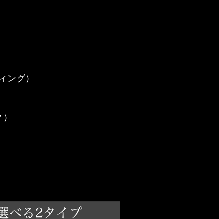
ィング）
ク）