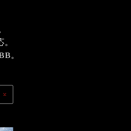
。
応。
BB。