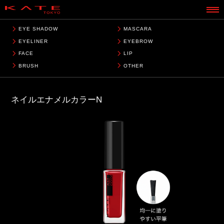
EYE SHADOW
MASCARA
EYELINER
EYEBROW
FACE
LIP
BRUSH
OTHER
ネイルエナメルカラーN