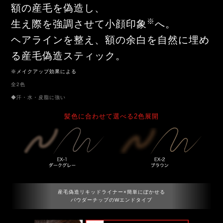
額の産毛を偽造し、
※
生え際を強調させて小顔印象
へ。
ヘアラインを整え、額の余白を自然に埋め
る産毛偽造スティック。
※メイクアップ効果による
全2色
◆汗・水・皮脂に強い
髪色に合わせて選べる2色展開
産毛偽造リキッドライナー×簡単にぼかせる
パウダーチップのWエンドタイプ