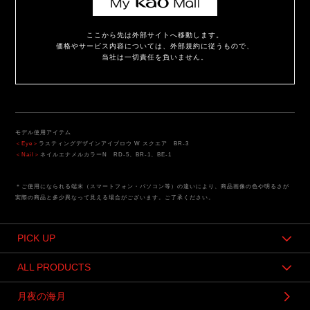
ここから先は外部サイトへ移動します。
価格やサービス内容については、外部規約に従うもので、
当社は一切責任を負いません。
モデル使用アイテム
＜Eye＞
ラスティングデザインアイブロウ W スクエア BR-3
＜Nail＞
ネイルエナメルカラーN RD-5、BR-1、BE-1
＊ご使用になられる端末（スマートフォン・パソコン等）の違いにより、商品画像の色や明るさが
実際の商品と多少異なって見える場合がございます。ご了承ください。
PICK UP
ALL PRODUCTS
月夜の海月