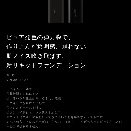
ピュア発色の弾力膜で、
作りこんだ透明感、崩れない。
肌ノイズ吹き飛ばす、
新リキッドファンデーション
全6色
SPF30・PA+++
〇ハイカバー効果
〇長時間くずれにくい
〇明るいツヤ仕上がり・うるおい感続く
〇ニキビになりにくい処方
〇アレルギーテスト済み
※
〇ノンコメドジェニックテスト済み
※コメド（ニキビのもと）ができにくいことを確認するテストです。
すべての方にアレルギーがおこらない、コメド（ニキビのもと）ができないとい
うわけではありません。