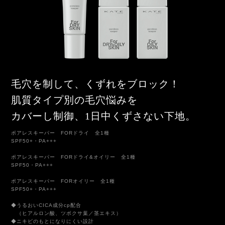
毛穴を制して、くずれをブロック！
肌質タイプ別の毛穴悩みを
カバーし制御、1日中くずさない下地。
ポアレスキーパー FORドライ 全1種
SPF50+・PA+++
ポアレスキーパー FORドライ&オイリー 全1種
SPF50・PA+++
ポアレスキーパー FORオイリー 全1種
SPF50+・PA+++
◆うるおいCICA成分cp配合
（ヒアルロン酸、ツボクサ葉／茎エキス）
◆ニキビのもとになりにくい設計