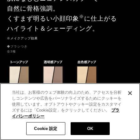
自然に骨格強調。
※
くすまず明るい小顔印象
に仕上がる
ハイライト＆シェーディング。
※メイクアップ効果
◆ブラシつき
全3種
当社は、お客様のウェブ体験の向上のため、アクセスを分析
しコンテンツや広告をパーソナライズするためにクッキーを
使用しています。オプトアウトやクッキー設定をカスタマイ
ズするには「Cookie設定」をクリックしてください。
プラ
イバシーポリシー
Cookie 設定
OK