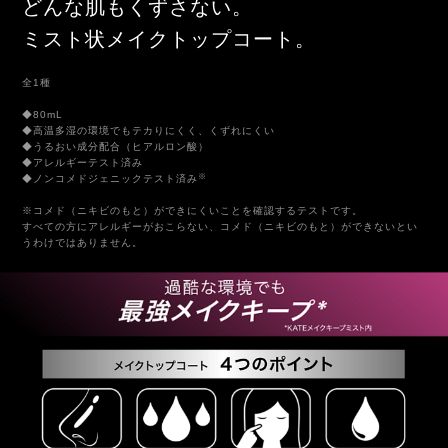
どんな肌もくずさない。
ミスト状メイクトップコート。
全1種
◆80mL
◆高温多湿の環境でもテカりにくく、くずれにくい
◆うるおい成分配合（ヒアルロン酸）
◆アレルギーテスト済み
※
◆ノンコメドジェニックテスト済み
※コメド（ニキビのもと）ができにくいことを確認するテストです。
すべての方にアレルギーがおこらない、コメド（ニキビのもと）ができないとい
うわけではありません。