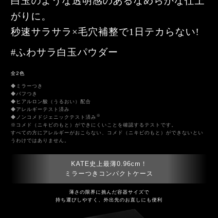
白玉のような透明感のあるなめらかな仕上
がりに。
秒速サラサラ×毛穴補整で1日テカらない!
#ふわサラ白玉パウダー
全2色
◆ミラーつき
◆パフつき
◆ヒアルロン酸（うるおい）配合
◆アレルギーテスト済み
※
◆ノンコメドジェニックテスト済み
※コメド（ニキビのもと）ができにくいことを確認するテストです。
すべての方にアレルギーがおこらない、コメド（ニキビのもと）ができないとい
うわけではありません。
KATE史上最薄0.96cm！
ミラーつきコンパクトケース
薄さの限界に挑んだ容器サイズで
持ち運びしやすく、外出先のお直しにも便利