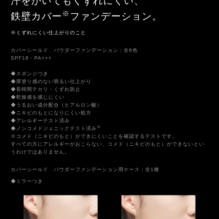
汗をかいてもくずれにくい、
※
鉄壁カバー
ファンデーション。
※くずれにくい仕上がりのこと
カバーシールド パウダーファンデーション：全6色
SPF18・PA+++
◆スポンジつき
◆厚塗り感のない明るい仕上がり
◆長時間テカリ・くずれ防止
◆乾燥感を感じにくい
◆うるおい成分配合（ヒアルロン酸）
◆ニキビのもとになりにくい処方
◆アレルギーテスト済み
※
◆ノンコメドジェニックテスト済み
※コメド（ニキビのもと）ができにくいことを確認するテストです。
すべての方にアレルギーがおこらない、コメド（ニキビのもと）ができないとい
うわけではありません。
カバーシールド パウダーファンデーション用ケース：全1種
◆ミラーつき