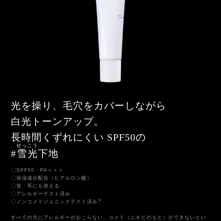
光を操り、毛穴をカバーしながら
白光トーンアップ。
長時間くずれにくい SPF50の
せっこう
#
雪光
下地
〇SPF50・PA＋＋＋
〇保湿成分配合（ヒアルロン酸）
〇首・耳にも使える
〇アレルギーテスト済み
※
〇ノンコメドジェニックテスト済み
すべての方にアレルギーがおこらない、コメド（ニキビのもと）ができないとい