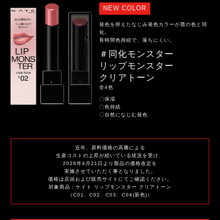
NEW COLOR
発色を抑えたなじみ発色カラーが唇の色と同
化。
長時間色持続で、落ちにくい。
＃同化モンスター
リップモンスター
クリアトーン
全4色
〇保湿
〇色持続
〇自然になじむ発色
近年、原料価格の高騰による
生産コストの上昇が続いている状況を受け、
2026年4月21日より製品の価格改定を
実施させていただく事となりました。
価格は店頭および販売サイトにてご確認ください。
対象商品：ケイト リップモンスター クリアトーン
（C01、C02、C03、C04(新色)）