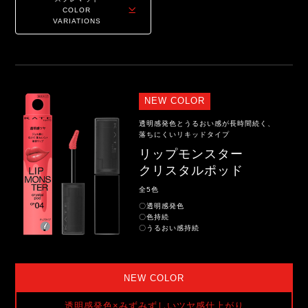
COLOR
VARIATIONS
NEW COLOR
透明感発色とうるおい感が長時間続く、
落ちにくいリキッドタイプ
リップモンスター
クリスタルポッド
全5色
〇透明感発色
〇色持続
〇うるおい感持続
NEW COLOR
透明感発色×みずみずしいツヤ感仕上がり