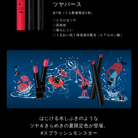
ツヤバース
全7色（うち数量限定2色）
〇とろけるツヤ
〇高発色
〇落ちにくい
〇うるおい続く保湿成分配合（ヒアルロン酸）
はじける水しぶきのような
ツヤ＆きらめきの夏限定色が登場。
#スプラッシュモンスター