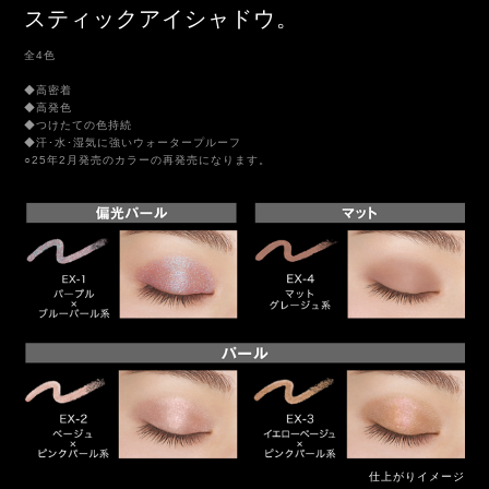
スティックアイシャドウ。
全4色
◆高密着
◆高発色
◆つけたての色持続
◆汗･水･湿気に強いウォータープルーフ
○25年2月発売のカラーの再発売になります。
仕上がりイメージ