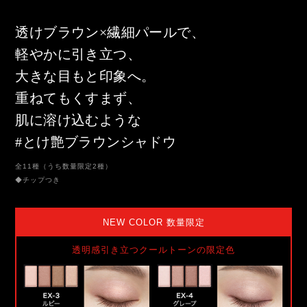
透けブラウン×繊細パールで、
軽やかに引き立つ、
大きな目もと印象へ。
重ねてもくすまず、
肌に溶け込むような
#とけ艶ブラウンシャドウ
全11種（うち数量限定2種）
◆チップつき
NEW COLOR 数量限定
透明感引き立つクールトーンの限定色